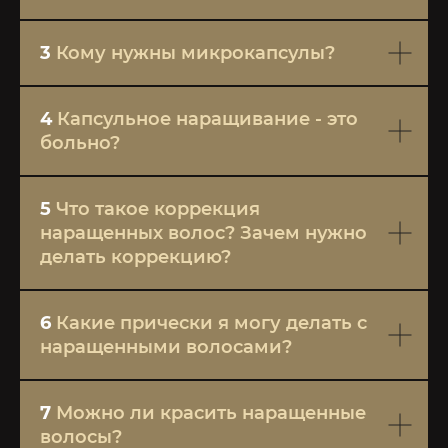
3
Кому нужны микрокапсулы?
4
Капсульное наращивание - это
больно?
5
Что такое коррекция
наращенных волос? Зачем нужно
делать коррекцию?
6
Какие прически я могу делать с
наращенными волосами?
7
Можно ли красить наращенные
волосы?